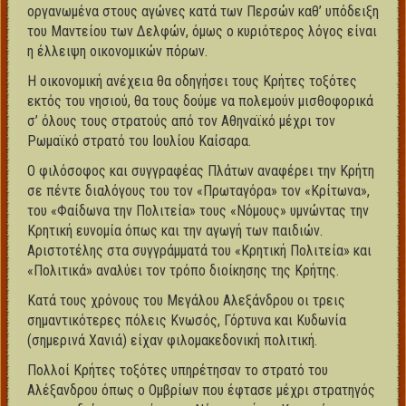
οργανωμένα στους αγώνες κατά των Περσών καθ’ υπόδειξη
του Μαντείου των Δελφών, όμως ο κυριότερος λόγος είναι
η έλλειψη οικονομικών πόρων.
Η οικονομική ανέχεια θα οδηγήσει τους Κρήτες τοξότες
εκτός του νησιού, θα τους δούμε να πολεμούν μισθοφορικά
σ’ όλους τους στρατούς από τον Αθηναϊκό μέχρι τον
Ρωμαϊκό στρατό του Ιουλίου Καίσαρα.
Ο φιλόσοφος και συγγραφέας Πλάτων αναφέρει την Κρήτη
σε πέντε διαλόγους του τον «Πρωταγόρα» τον «Κρίτωνα»,
του «Φαίδωνα την Πολιτεία» τους «Νόμους» υμνώντας την
Κρητική ευνομία όπως και την αγωγή των παιδιών.
Αριστοτέλης στα συγγράμματά του «Κρητική Πολιτεία» και
«Πολιτικά» αναλύει τον τρόπο διοίκησης της Κρήτης.
Κατά τους χρόνους του Μεγάλου Αλεξάνδρου οι τρεις
σημαντικότερες πόλεις Κνωσός, Γόρτυνα και Κυδωνία
(σημερινά Χανιά) είχαν φιλομακεδονική πολιτική.
Πολλοί Κρήτες τοξότες υπηρέτησαν το στρατό του
Αλέξανδρου όπως ο Ομβρίων που έφτασε μέχρι στρατηγός