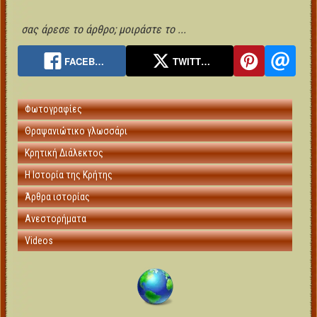
σας άρεσε το άρθρο; μοιράστε το ...
FACEB…
TWITT…
Φωτογραφίες
Θραψανιώτικο γλωσσάρι
Κρητική Διάλεκτος
Η Ιστορία της Κρήτης
Άρθρα ιστορίας
Ανεστορήματα
Videos