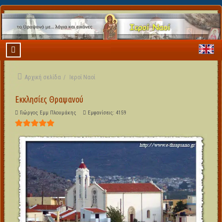
Αρχική σελίδα
Ιεροί Ναοί
Εκκλησίες Θραψανού
Γιώργος Εμμ Πλουμάκης
Εμφανίσεις: 4159
Αξιολόγηση Χρήστη:
5
/
5