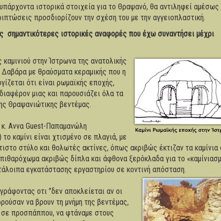
υπάρχοντα ιστορικά στοιχεία για το Θραψανό, θα αντιληφεί αμέσως 
ιπτώσεις προσδιορίζουν την σχέση του με την αγγειοπλαστική.
 σημαντικότερες ιστορικές αναφορές που έχω συναντήσει μέχρι
 καμινιού στην Ίστρωνα της ανατολικής
. Δαβάρα με θραύσματα κεραμικής που η
ογίζεται ότι είναι ρωμαϊκής εποχής,
νδιαφέρον μιας και παρουσιάζει όλα τα
ης Θραψανιώτικης βεντέμας.
 κ. Αννα Guest-Παπαμανώλη
) το καμίνι είναι χτισμένο σε πλαγιά, με
τιστο στύλο και θολωτές ακτίνες, όπως ακριβώς έκτιζαν τα καμίνια 
πιθαρόχωμα ακριβώς δίπλα και άφθονα ξερόκλαδα για το «καμίνιασμ
τάλοιπα εγκατάστασης εργαστηρίου σε κοντινή απόσταση.
γράφοντας οτι "δεν αποκλείεται αν οι
ούσαν να βρουν τη μνήμη της βεντέμας,
σε προσπάππου, να φτάναμε στους