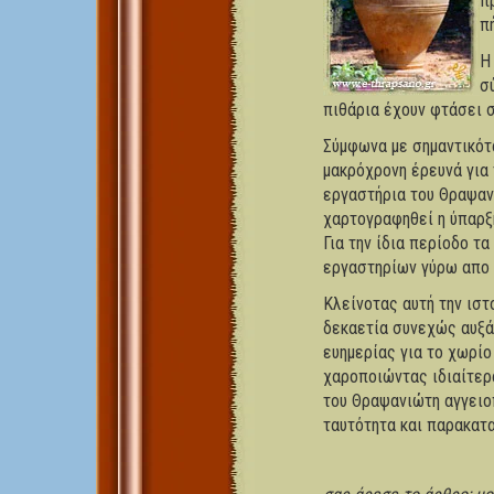
π
π
Η
σ
πιθάρια έχουν φτάσει σ
Σύμφωνα με σημαντικότ
μακρόχρονη έρευνά για 
εργαστήρια του Θραψανο
χαρτογραφηθεί η ύπαρξη
Για την ίδια περίοδο τ
εργαστηρίων γύρω απο 
Κλείνοτας αυτή την ιστ
δεκαετία συνεχώς αυξά
ευημερίας για το χωρίο
χαροποιώντας ιδιαίτερ
του Θραψανιώτη αγγειο
ταυτότητα και παρακατα