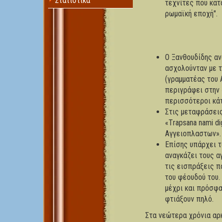
Στατιστικά
τεχνίτες που κατ
ρωμαϊκή εποχή".
Ο Ξανθουδίδης αν
ασχολούνταν με τ
(γραμματέας του
περιγράφει στην
περισσότεροι κάτ
Στις μεταφράσεις
«Τrapsana nami d
Αγγειοπλαστων».
Επίσης υπάρχει τ
αναγκάζει τους 
τις εισπράξεις π
του φέουδού του.
μέχρι και πρόσφα
φτιάξουν πηλό.
Στα νεώτερα χρόνια αρκ