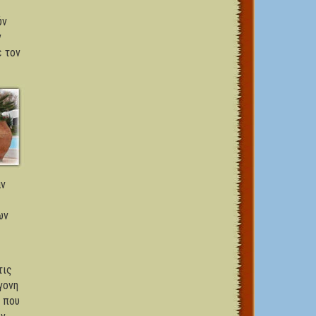
ύν
ν
ε τον
αν
ων
τις
γονη
 που