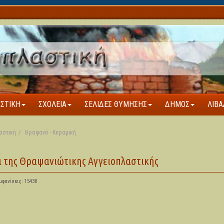
ΑΣΤΙΚΉ
ΣΧΟΛΕΊΑ
ΣΕΛΊΔΕΣ ΘΎΜΗΣΗΣ
ΔΉΜΟΣ
ΛΙΒΆ
αστική
Θραψανό - Κεραμική
α της Θραψανιώτικης Αγγειοπλαστικής
μφανίσεις: 15430
5