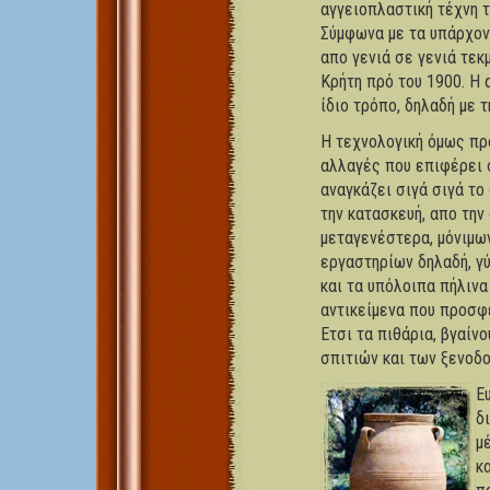
αγγειοπλαστική τέχνη τ
Σύμφωνα με τα υπάρχοντ
απο γενιά σε γενιά τεκ
Κρήτη πρό του 1900. Η 
ίδιο τρόπο, δηλαδή με τ
Η τεχνολογική όμως πρό
αλλαγές που επιφέρει σ
αναγκάζει σιγά σιγά το
την κατασκευή, απο την 
μεταγενέστερα, μόνιμων
εργαστηρίων δηλαδή, γύ
και τα υπόλοιπα πήλινα
αντικείμενα που προσφέ
Ετσι τα πιθάρια, βγαίν
σπιτιών και των ξενοδ
Ε
δ
μ
κ