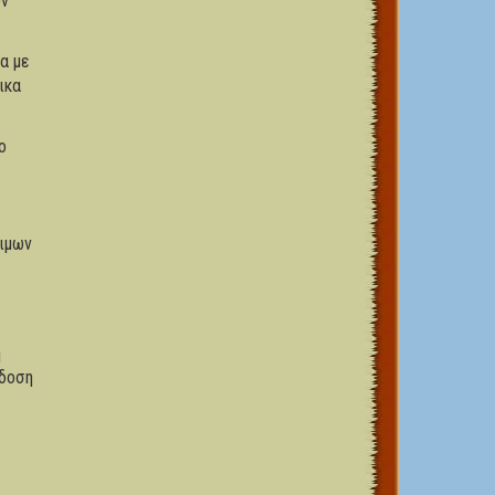
ων
α με
ικα
ο
νιμων
η
άδοση