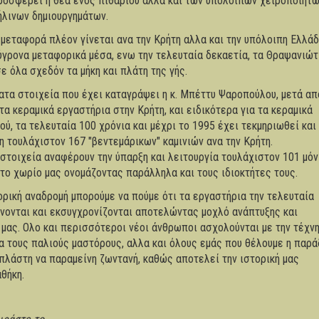
ροσφέρει η θέα ενός πιθαριού αλλα και των υπόλοιπων χειροποίητ
ήλινων δημιουργημάτων.
 μεταφορά πλέον γίνεται ανα την Κρήτη αλλα και την υπόλοιπη Ελλάδ
ύγρονα μεταφορικά μέσα, ενω την τελευταία δεκαετία, τα Θραψανιώτ
ε όλα σχεδόν τα μήκη και πλάτη της γής.
ατα στοιχεία που έχει καταγράψει η κ. Μπέττυ Ψαροπούλου, μετά απ
τα κεραμικά εργαστήρια στην Κρήτη, και ειδικότερα για τα κεραμικά
ύ, τα τελευταία 100 χρόνια και μέχρι το 1995 έχει τεκμηριωθεί και
 τουλάχιστον 167 "βεντεμάρικων" καμινιών ανα την Κρήτη.
α στοιχεία αναφέρουν την ύπαρξη και λειτουργία τουλάχιστον 101 μό
το χωρίο μας ονομάζοντας παράλληλα και τους ιδιοκτήτες τους.
ορική αναδρομή μπορούμε να πούμε ότι τα εργαστήρια την τελευταία
νονται και εκσυγχρονίζονται αποτελώντας μοχλό ανάπτυξης και
 μας. Ολο και περισσότεροι νέοι άνθρωποι ασχολούνται με την τέχν
α τους παλιούς μαστόρους, αλλα και όλους εμάς που θέλουμε η παρ
πλάστη να παραμείνη ζωντανή, καθώς αποτελεί την ιστορική μας
θήκη.