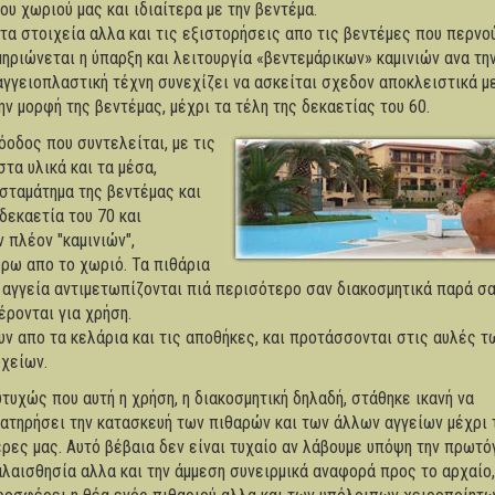
ου χωριού μας και ιδιαίτερα με την βεντέμα.
α στοιχεία αλλα και τις εξιστορήσεις απο τις βεντέμες που περνο
μηριώνεται η ύπαρξη και λειτουργία «βεντεμάρικων» καμινιών ανα τη
αγγειοπλαστική τέχνη συνεχίζει να ασκείται σχεδον αποκλειστικά μ
ην μορφή της βεντέμας, μέχρι τα τέλη της δεκαετίας του 60.
οδος που συντελείται, με τις
τα υλικά και τα μέσα,
 σταμάτημα της βεντέμας και
δεκαετία του 70 και
 πλέον "καμινιών",
ρω απο το χωριό. Τα πιθάρια
 αγγεία αντιμετωπίζονται πιά περισότερο σαν διακοσμητικά παρά σ
ρονται για χρήση.
ουν απο τα κελάρια και τις αποθήκες, και προτάσσονται στις αυλές τ
οχείων.
υτυχώς που αυτή η χρήση, η διακοσμητική δηλαδή, στάθηκε ικανή να
ιατηρήσει την κατασκευή των πιθαρών και των άλλων αγγείων μέχρι 
έρες μας. Αυτό βέβαια δεν είναι τυχαίο αν λάβουμε υπόψη την πρωτό
αλαισθησία αλλα και την άμμεση συνειρμικά αναφορά προς το αρχαίο,