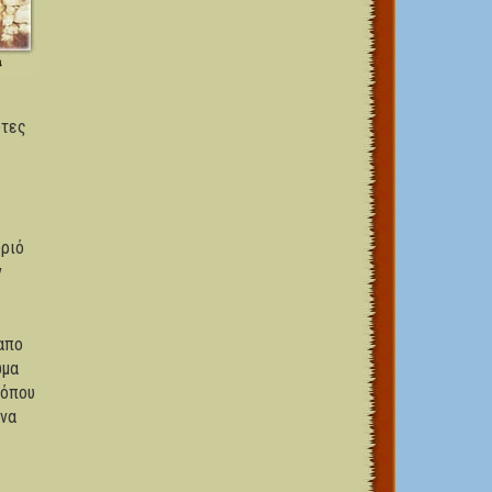
ώτες
ωριό
ν
απο
ώμα
 όπου
 να