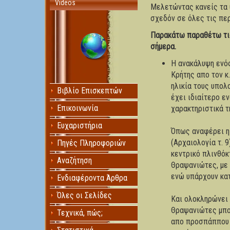
Videos
Μελετώντας κανείς τα 
σχεδόν σε όλες τις περ
Παρακάτω παραθέτω τις
σήμερα.
Η ανακάλυψη ενός
Κρήτης απο τον κ
ηλικία τους υπολ
Βιβλίο Επισκεπτών
έχει ιδιαίτερο ε
Επικοινωνία
χαρακτηριστικά τ
Ευχαριστήρια
Όπως αναφέρει η
(Αρχαιολογία τ. 9
Πηγές Πληροφοριών
κεντρικό πλινθόκ
Αναζήτηση
Θραψανιώτες, με 
ενώ υπάρχουν κα
Ενδιαφέροντα Άρθρα
Όλες οι Σελίδες
Και ολοκληρώνει 
Θραψανιώτες μπορ
Τεχνικά, πώς;
απο προσπάππου 