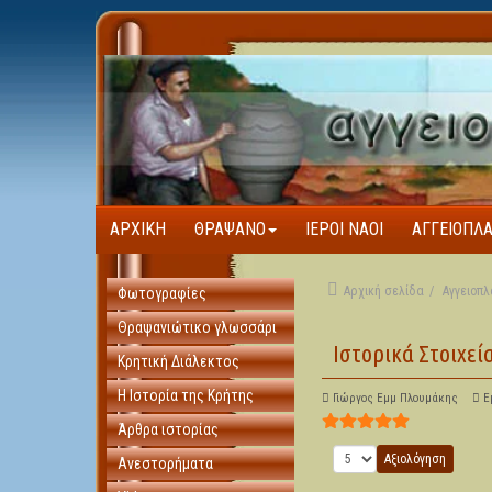
ΑΡΧΙΚΉ
ΘΡΑΨΑΝΌ
ΙΕΡΟΊ ΝΑΟΊ
ΑΓΓΕΙΟΠΛ
Αρχική σελίδα
Αγγειοπλ
Φωτογραφίες
Θραψανιώτικο γλωσσάρι
Ιστορικά Στοιχεί
Κρητική Διάλεκτος
Η Ιστορία της Κρήτης
Γιώργος Εμμ Πλουμάκης
Ε
Αξιολόγηση Χρήστη:
5
/
Άρθρα ιστορίας
Παρακαλώ αξιολογήστε
Ανεστορήματα