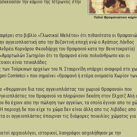
ασκεύασαν την κάμινο της Ίστρωνος στην
αφέρει στο βιβλίο «Γλωσικαί Μελέται» ότι πιθανότατα οι Θραψανι
ην αγγειοπλαστική απο την Βυζαντινή εποχή ενώ ο Αγάπιος Λάνδος
 Ανδρέα Κορνάρου Φεουδάρχη του Θραψανού κατα την Βενετοκρατία)
 «Αμαρτωλών Σωτηρία» ότι το Θραψανό είναι πολυάνθρωπο και οι
οικοι είναι τσικαλάδες.
 των Τούρκικων αρχείων του Ν. Σταυρινίδη υπάρχει αναφορά στο χ
igeri Comlekci » που σημαίνει «Θραψανό ή ετέρα ονομασία Χωρίον τω
ο «Φερμανιον δια τους αγγειοπλάστας του χωριού Θραψανού» που
αγγειοπλάστες του Θραψανού να πληρώνουν δεκάτη στον Ελχατζ Αλή 
ου θα έχουν απο την πώληση των αγγείων, τα οποία έγιναν απο το χ
 Η περιοχή δε που είχε το χώμα δεν είναι άλλη απο τις Λιβάδες απο
τα οι αγγειοπλάστες έπαιρναν τις διάφορες ποικιλίες χώματος για
ετοί αρχαιολόγοι, ιστορικοί, λαογράφοι ασχολήθηκαν με την