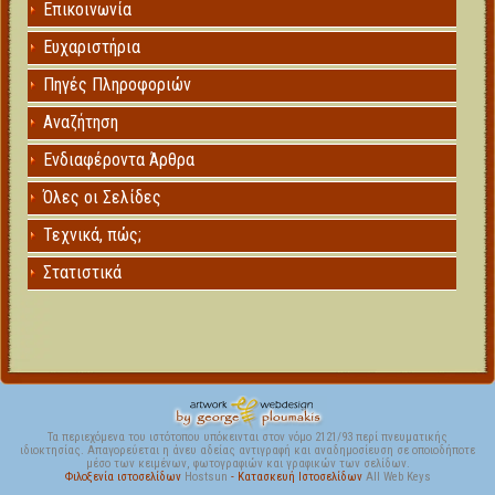
Επικοινωνία
Ευχαριστήρια
Πηγές Πληροφοριών
Αναζήτηση
Ενδιαφέροντα Άρθρα
Όλες οι Σελίδες
Τεχνικά, πώς;
Στατιστικά
Τα περιεχόμενα του ιστότοπου υπόκεινται στον νόμο 2121/93 περί πνευματικής
ιδιοκτησίας. Απαγορεύεται η άνευ αδείας αντιγραφή και αναδημοσίευση σε οποιοδήποτε
μέσο των κειμένων, φωτογραφιών και γραφικών των σελίδων.
Φιλοξενία ιστοσελίδων
Hostsun
- Κατασκευή Ιστοσελίδων
All Web Keys