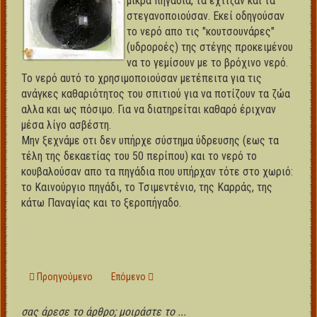
μικρά πηγάδια, τα έχτιζαν και τα
στεγανοποιούσαν. Εκεί οδηγούσαν
το νερό απο τις "κουτσουνάρες"
(υδροροές) της στέγης προκειμένου
να το γεμίσουν με το βρόχινο νερό.
Το νερό αυτό το χρησιμοποιούσαν μετέπειτα για τις
ανάγκες καθαριότητος του σπιτιού για να ποτίζουν τα ζώα
αλλα και ως πόσιμο. Για να διατηρείται καθαρό έριχναν
μέσα λίγο ασβέστη.
Μην ξεχνάμε οτι δεν υπήρχε σύστημα ύδρευσης (εως τα
τέλη της δεκαετίας του 50 περίπου) και το νερό το
κουβαλούσαν απο τα πηγάδια που υπήρχαν τότε στο χωριό:
το Καινούργιο πηγάδι, το Τσιμεντένιο, της Καρράς, της
κάτω Παναγίας και το ξεροπήγαδο.
Προηγούμενο άρθρο: Πατητήρι
Επόμενο άρθρο: Αυλή - αυλόπορτα
Προηγούμενο
Επόμενο
σας άρεσε το άρθρο; μοιράστε το ...