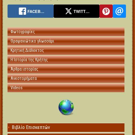
FACEB…
TWITT…
Φωτογραφίες
Θραψανιώτικο γλωσσάρι
Κρητική Διάλεκτος
Η Ιστορία της Κρήτης
Άρθρα ιστορίας
Ανεστορήματα
Videos
Βιβλίο Επισκεπτών