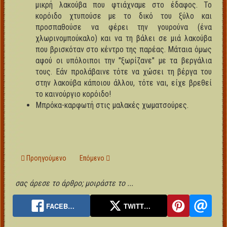
μικρή λακούβα που φτιάχναμε στο έδαφος. Το
κορόιδο χτυπούσε με το δικό του ξύλο και
προσπαθούσε να φέρει την γουρούνα (ένα
χλωρινομπούκαλο) και να τη βάλει σε μιά λακούβα
που βρισκόταν στο κέντρο της παρέας. Μάταια όμως
αφού οι υπόλοιποι την "ξωρίζανε" με τα βεργάλια
τους. Εάν προλάβαινε τότε να χώσει τη βέργα του
στην λακούβα κάποιου άλλου, τότε ναι, είχε βρεθεί
το καινούργιο κορόιδο!
Μπρόκα-καρφωτή στις μαλακές χωματσούρες.
Προηγούμενο άρθρο: Τα "κοριτσίστικα" παιχνίδια
Επόμενο άρθρο: Τα τυχερά παιχνίδια
Προηγούμενο
Επόμενο
σας άρεσε το άρθρο; μοιράστε το ...
FACEB…
TWITT…