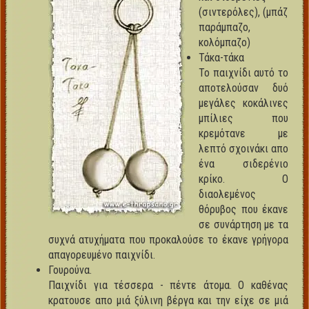
(σιντερόλες), (μπάζ
παράμπαζο,
κολόμπαζο)
Τάκα-τάκα
Το παιχνίδι αυτό το
αποτελούσαν δυό
μεγάλες κοκάλινες
μπίλιες που
κρεμότανε με
λεπτό σχοινάκι απο
ένα σιδερένιο
κρίκο. Ο
διαολεμένος
θόρυβος που έκανε
σε συνάρτηση με τα
συχνά ατυχήματα που προκαλούσε το έκανε γρήγορα
απαγορευμένο παιχνίδι.
Γουρούνα.
Παιχνίδι για τέσσερα - πέντε άτομα. Ο καθένας
κρατουσε απο μιά ξύλινη βέργα και την είχε σε μιά