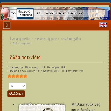
Αρχική σελίδα
Σελίδες Θύμησης
Παλιά Παιχνίδια
Άλλα παιχνίδια
Άλλα παιχνίδια
Γιώργος Εμμ Πλουμάκης
17 Οκτωβρίου 2005
Τελευταία ενημέρωση : 01 Αυγούστου 2016
Εμφανίσεις: 8401
Αξιολόγηση Χρήστη:
5
/
5
Παρακαλώ αξιολογήστε
Μπίλιες γυάλινες
και σιδερένιες