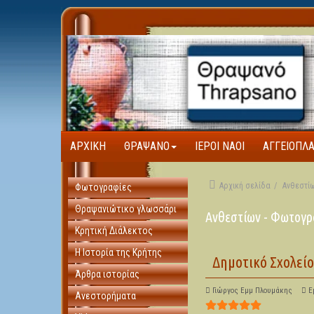
ΑΡΧΙΚΉ
ΘΡΑΨΑΝΌ
ΙΕΡΟΊ ΝΑΟΊ
ΑΓΓΕΙΟΠΛ
Αρχική σελίδα
Ανθεστί
Φωτογραφίες
Θραψανιώτικο γλωσσάρι
Ανθεστίων - Φωτογρ
Κρητική Διάλεκτος
Η Ιστορία της Κρήτης
Δημοτικό Σχολεί
Άρθρα ιστορίας
Γιώργος Εμμ Πλουμάκης
Ε
Ανεστορήματα
Αξιολόγηση Χρήστη:
5
/