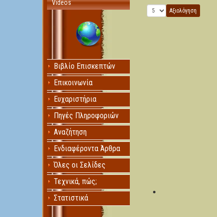
Videos
Παρακαλώ αξιολογήστε
Βιβλίο Επισκεπτών
Επικοινωνία
Ευχαριστήρια
Πηγές Πληροφοριών
Αναζήτηση
Ενδιαφέροντα Άρθρα
Όλες οι Σελίδες
Τεχνικά, πώς;
Στατιστικά