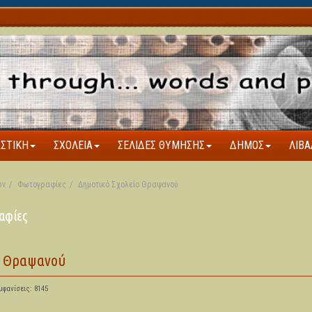
ΑΣΤΙΚΉ
ΣΧΟΛΕΊΑ
ΣΕΛΊΔΕΣ ΘΎΜΗΣΗΣ
ΔΉΜΟΣ
ΛΙΒΆ
ων
Φωτογραφίες
Δημοτικό Σχολείο Θραψανού
αφίες
ο Θραψανού
μφανίσεις: 8145
5